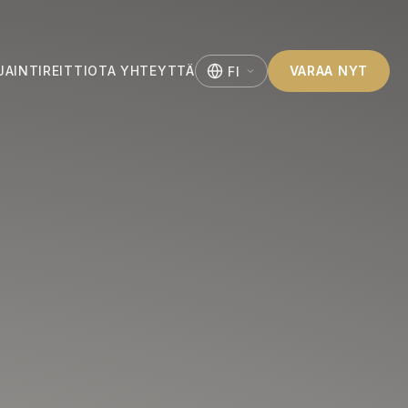
JAINTI
REITTI
OTA YHTEYTTÄ
VARAA NYT
FI