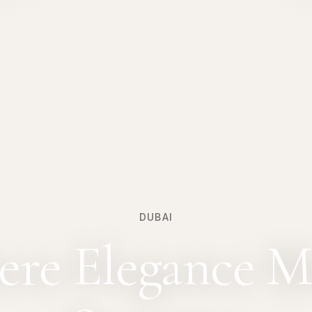
DUBAI
re Elegance M