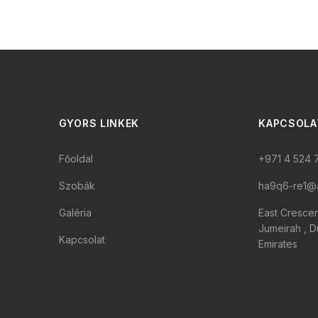
GYORS LINKEK
KAPCSOLA
Főoldal
+971 4 524 
Szobák
ha9q6-re1@
Galéria
East Cresce
Jumeirah , D
Kapcsolat
Emirates