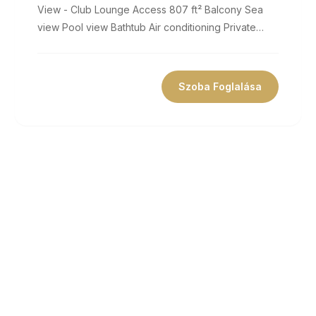
View - Club Lounge Access 807 ft² Balcony Sea
view Pool view Bathtub Air conditioning Private
bathroom Flat-screen TV Coffee...
Szoba Foglalása