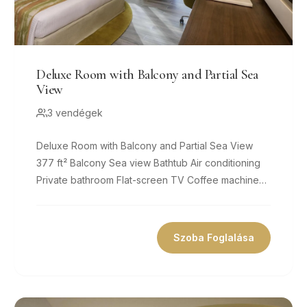
Deluxe Room with Balcony and Partial Sea
View
3 vendégek
Deluxe Room with Balcony and Partial Sea View
377 ft² Balcony Sea view Bathtub Air conditioning
Private bathroom Flat-screen TV Coffee machine
Minibar Free Wifi Size 377 ft² 1...
Szoba Foglalása