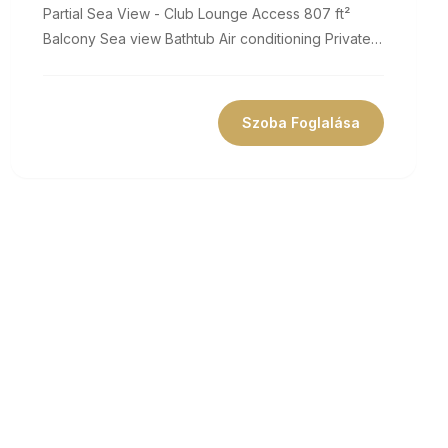
Partial Sea View - Club Lounge Access 807 ft²
Balcony Sea view Bathtub Air conditioning Private
bathroom Flat-screen TV Coffee...
Szoba Foglalása