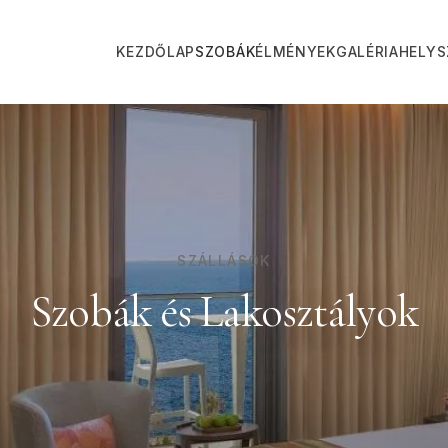
KEZDŐLAP
SZOBÁK
ÉLMÉNYEK
GALÉRIA
HELYS
SZÁLLÁSOK
Szobák és Lakosztályok