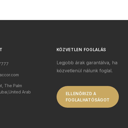
T
KÖZVETLEN FOGLALÁS
Legjobb árak garantálva, ha
7777
közvetlenül nálunk foglal.
accor.com
nt, The Palm
ubai,United Arab
ELLENŐRIZD A
FOGLALHATÓSÁGOT