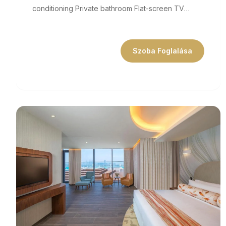
conditioning Private bathroom Flat-screen TV
Coffee machine Minibar Free Wifi Size 377...
Szoba Foglalása