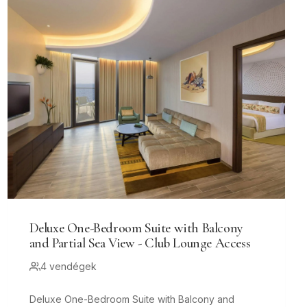
Deluxe One-Bedroom Suite with Balcony
and Partial Sea View - Club Lounge Access
4 vendégek
Deluxe One-Bedroom Suite with Balcony and