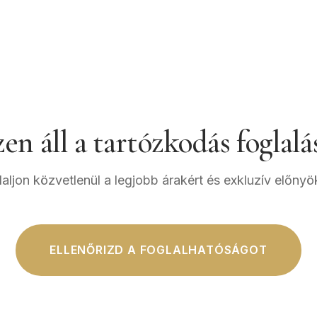
en áll a tartózkodás foglalá
aljon közvetlenül a legjobb árakért és exkluzív előnyö
ELLENŐRIZD A FOGLALHATÓSÁGOT