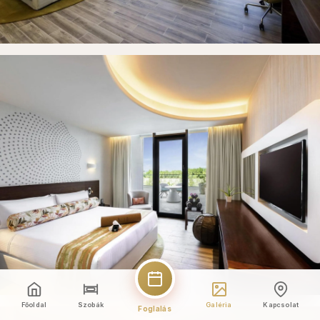
Főoldal
Szobák
Galéria
Kapcsolat
Foglalás