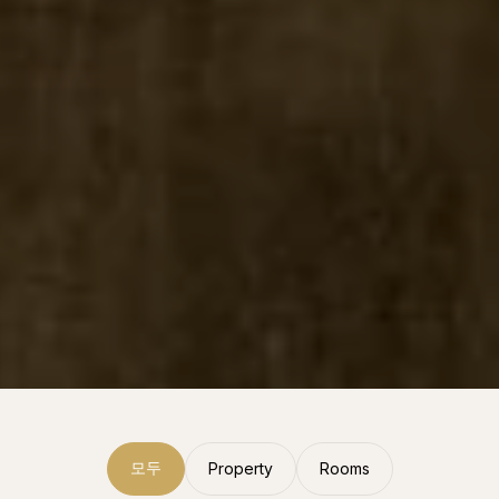
모두
Property
Rooms