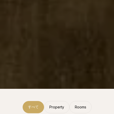
すべて
Property
Rooms